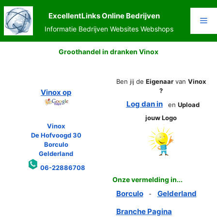
Ga
naar
ExcellentLinks Online Bedrijven
Me
de
Informatie Bedrijven Websites Webshops
inhoud
Groothandel in dranken Vinox
Ben jij de
Eigenaar
van
Vinox
?
Vinox op
Log dan in
en
Upload
jouw Logo
Vinox
De Hofvoogd 30
Borculo
Gelderland
06-22886708
Onze vermelding in...
Borculo
Gelderland
-
Branche Pagina